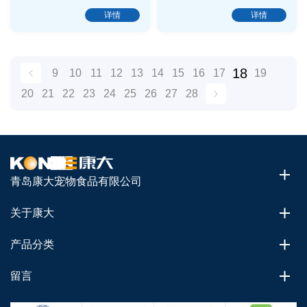
详情
详情
18
9
10
11
12
13
14
15
16
17
19
20
21
22
23
24
25
26
27
28
青岛康大宠物食品有限公司
关于康大
产品分类
留言