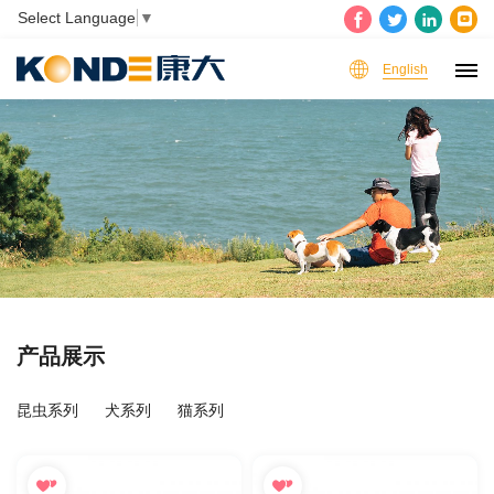
Select Language
▼
English
产品展示
昆虫系列
犬系列
猫系列