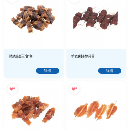
鸭肉绕三文鱼
羊肉棒绕钙骨
详情
详情