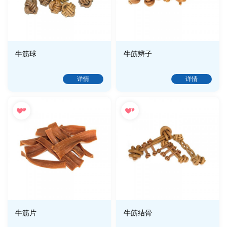
牛筋球
牛筋辫子
详情
详情
牛筋片
牛筋结骨