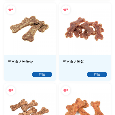
三文鱼大米压骨
三文鱼大米骨
详情
详情