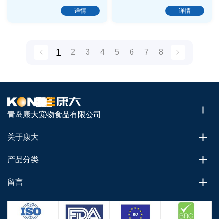
详情
详情
1
2
3
4
5
6
7
8
青岛康大宠物食品有限公司
关于康大
产品分类
留言