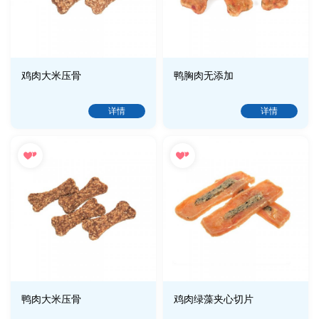
鸡肉大米压骨
鸭胸肉无添加
详情
详情
鸭肉大米压骨
鸡肉绿藻夹心切片