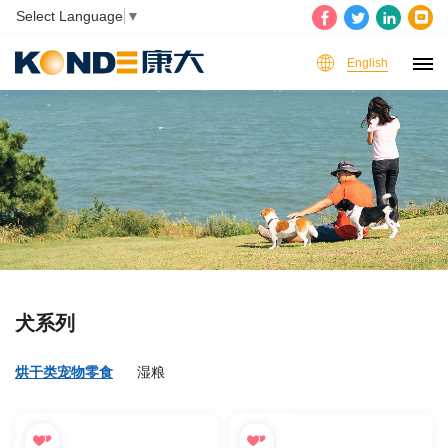
Select Language
▼
English
犬系列
烘干类宠物零食
湿粮