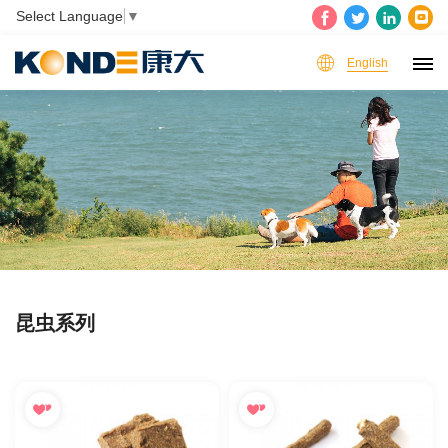
Select Language
▼
English
昆虫系列