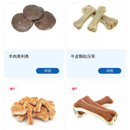
羊肉奥利奥
牛皮颗粒压骨
详情
详情