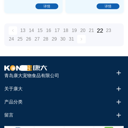
详情
详情
22
13
14
15
16
17
18
19
20
21
23
24
25
26
27
28
29
30
31
青岛康大宠物食品有限公司
关于康大
产品分类
留言