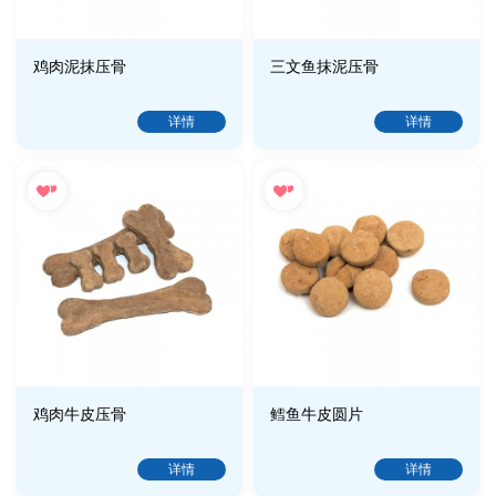
鸡肉泥抹压骨
三文鱼抹泥压骨
详情
详情
鸡肉牛皮压骨
鳕鱼牛皮圆片
详情
详情