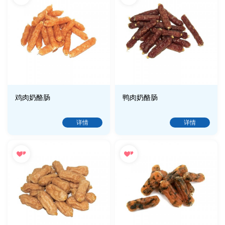
鸡肉奶酪肠
鸭肉奶酪肠
详情
详情