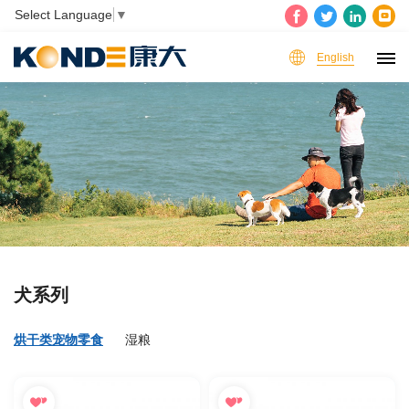
Select Language
▼
English
犬系列
烘干类宠物零食
湿粮