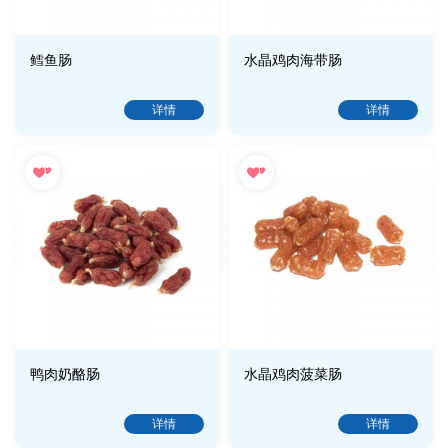
鳕鱼肠
水晶鸡肉海带肠
详情
详情
鸭肉奶酪肠
水晶鸡肉菠菜肠
详情
详情