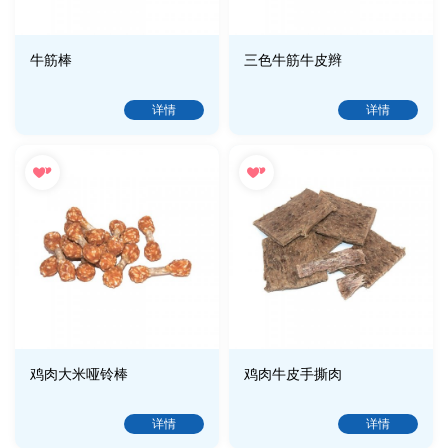
牛筋棒
三色牛筋牛皮辫
详情
详情
鸡肉大米哑铃棒
鸡肉牛皮手撕肉
详情
详情