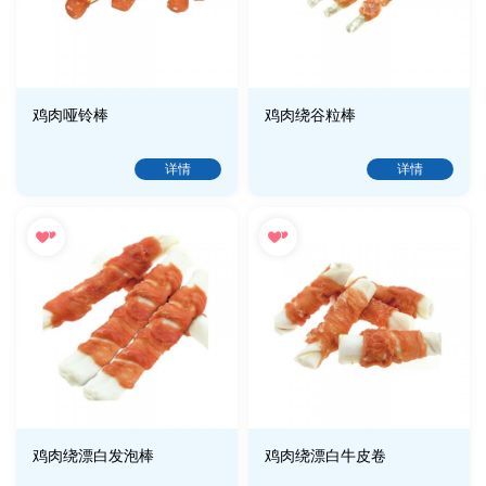
鸡肉哑铃棒
鸡肉绕谷粒棒
详情
详情
鸡肉绕漂白发泡棒
鸡肉绕漂白牛皮卷