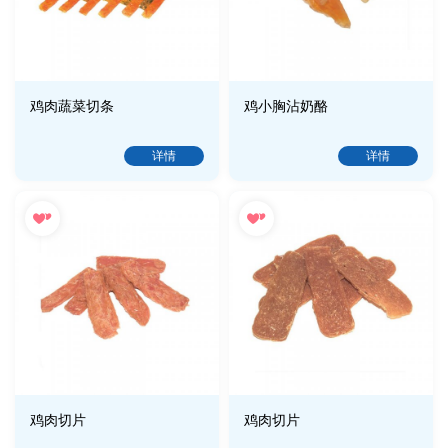
鸡肉蔬菜切条
鸡小胸沾奶酪
详情
详情
鸡肉切片
鸡肉切片