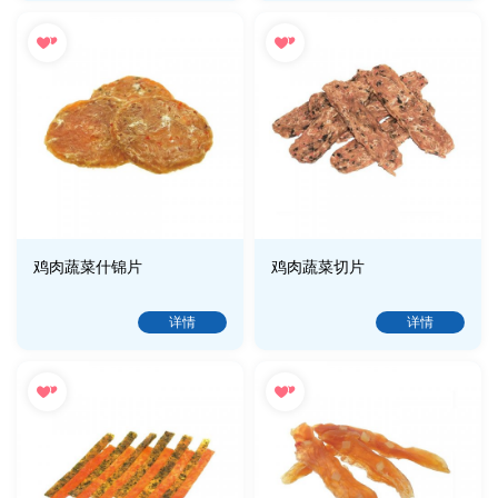
鸡肉蔬菜什锦片
鸡肉蔬菜切片
详情
详情