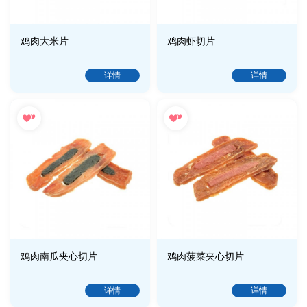
鸡肉大米片
鸡肉虾切片
详情
详情
鸡肉南瓜夹心切片
鸡肉菠菜夹心切片
详情
详情