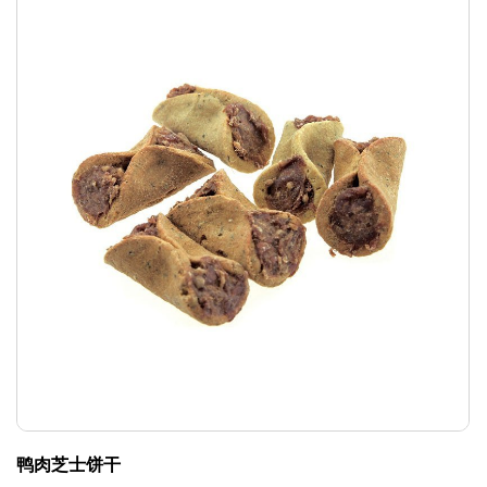
鸭肉芝士饼干