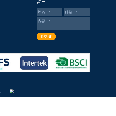
留言
提交
联