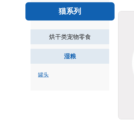
猫系列
烘干类宠物零食
湿粮
罐头