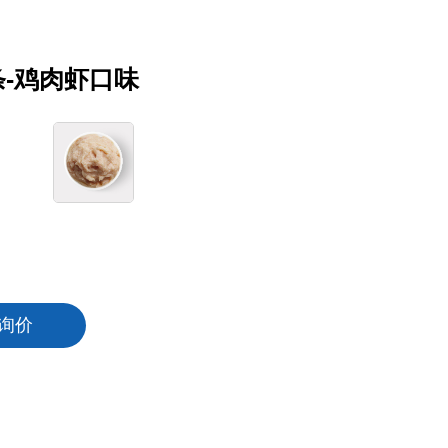
-鸡肉虾口味
询价