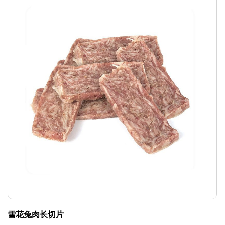
雪花兔肉长切片