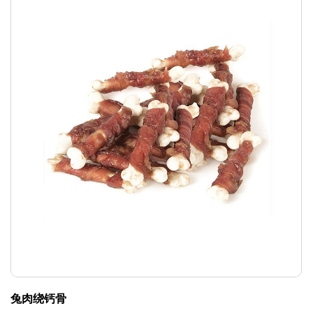
兔肉绕钙骨