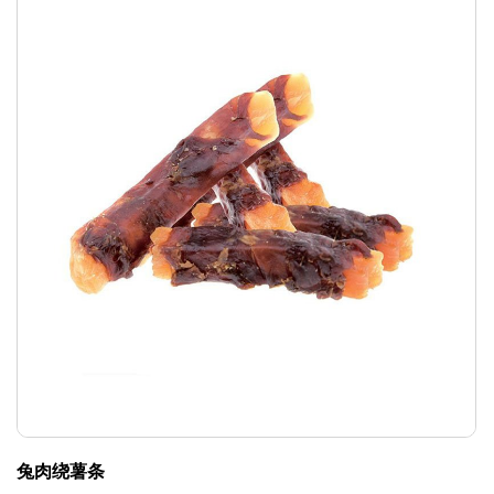
兔肉绕薯条