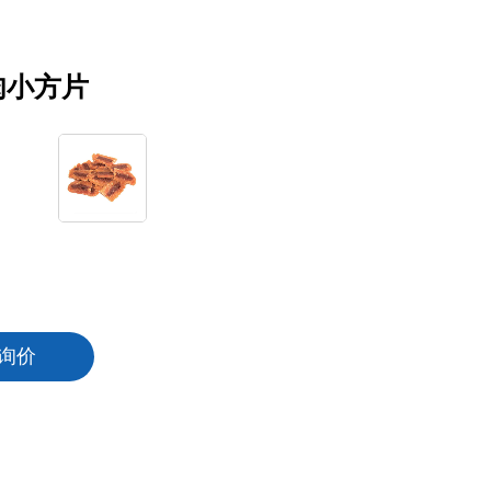
肉小方片
询价