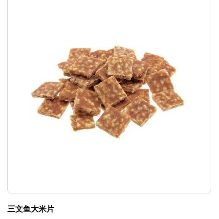
三文鱼大米片