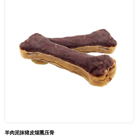
羊肉泥抹猪皮烟熏压骨