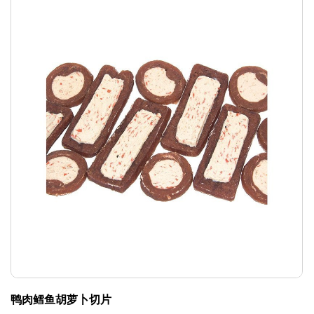
鸭肉鳕鱼胡萝卜切片