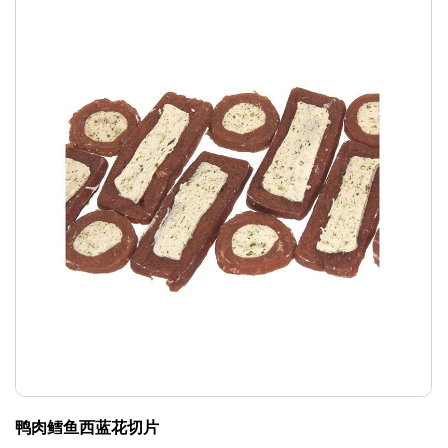
鸭肉鳕鱼西蓝花切片